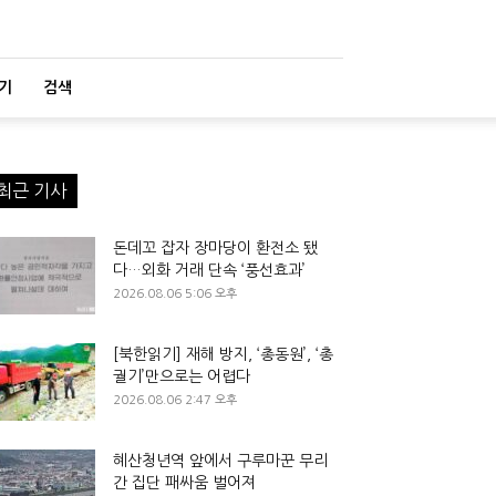
기
검색
최근 기사
돈데꼬 잡자 장마당이 환전소 됐
다…외화 거래 단속 ‘풍선효과’
2026.08.06 5:06 오후
[북한읽기] 재해 방지, ‘총동원’, ‘총
궐기’만으로는 어렵다
2026.08.06 2:47 오후
혜산청년역 앞에서 구루마꾼 무리
간 집단 패싸움 벌어져