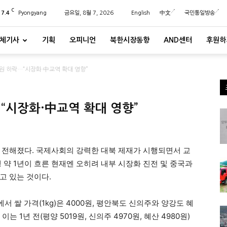
C
27.4
Pyongyang
금요일, 8월 7, 2026
English
中文
국민통일방송
체기사
기획
오피니언
북한시장동향
AND센터
후원하
0원 하락…“시장화·中교역 확대 영향”
“시장화·中교역 확대 영향”
 전해졌다. 국제사회의 강력한 대북 제재가 시행되면서 교
 약 1년이 흐른 현재엔 오히려 내부 시장화 진전 및 중국과
고 있는 것이다.
서 쌀 가격(1kg)은 4000원, 평안북도 신의주와 양강도 혜
이는 1년 전(평양 5019원, 신의주 4970원, 혜산 4980원)