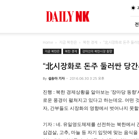
DailyNK
전
Home
지금 북한은
북한 경제
“北시장화로 돈주 둘러
지금 북한은
북한 경제
강미진의 북한시장 동향
“北시장화로 돈주 둘러싼 당간
By
설송아 기자
-
2016.06.30 3:25 오후
진행 : 북한 경제상황을 알아보는 ‘장마당 동
로운 풍경이 펼쳐지고 있다고 하는데요. 어떤 
자, 간부들도 시장화의 영향에서 벗어나지 못할
기자 : 네. 유일영도체제를 선전하는 북한에서
삽겹살, 고추, 마늘 등 자기 입맛에 맞는 음식을