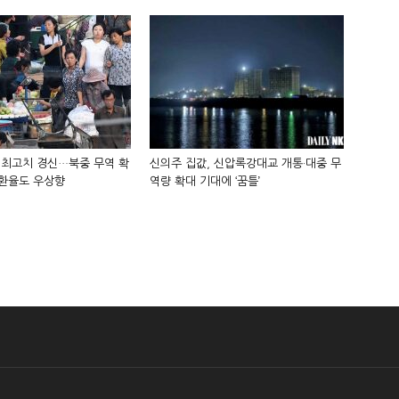
 최고치 경신…북중 무역 확
신의주 집값, 신압록강대교 개통·대중 무
 환율도 우상향
역량 확대 기대에 ‘꿈틀’