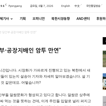
C
29.6
Pyongyang
금요일, 8월 7, 2026
English
中文
국민통일방송
체기사
기획
오피니언
북한시장동향
AND센터
후원하
싼 당간부·공장지배인 암투 만연”
부·공장지배인 암투 만연”
향’시간입니다. 시장화가 가파르게 진행되고 있는 북한에서 새
것들이 있는지 설송아 기자와 자세히 알아보겠습니다. 설 기
 것 같은데요. 어떻습니까?
 간부들 알쌈문화가 형성되고 있다고 합니다. 알쌈은 상추에
 싸 먹는 것을 뜻하는 건데, 이게 주민들 입말로 널리 퍼지고