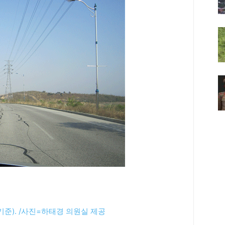
기준). /사진=하태경 의원실 제공