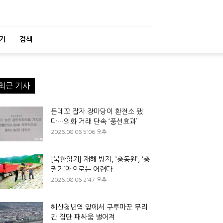
기
검색
최근 기사
돈데꼬 잡자 장마당이 환전소 됐
다…외화 거래 단속 ‘풍선효과’
2026.08.06 5:06 오후
[북한읽기] 재해 방지, ‘총동원’, ‘총
궐기’만으로는 어렵다
2026.08.06 2:47 오후
혜산청년역 앞에서 구루마꾼 무리
간 집단 패싸움 벌어져