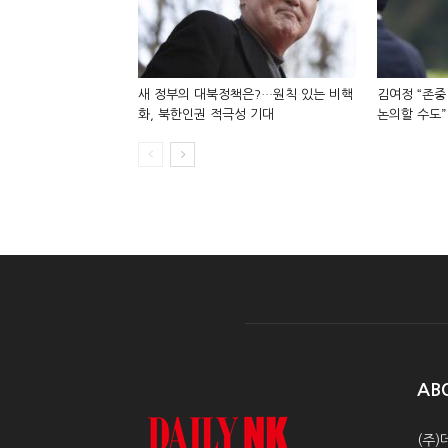
새 정부의 대북정책은?…원칙 있는 비핵
김여정 “존중
화, 북한인권 적극성 기대
논의할 수도”
AB
(주)