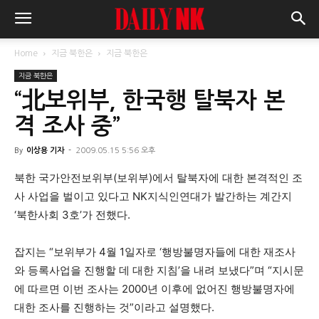
Home
지금 북한은
지금 북한은
지금 북한은
“北보위부, 한국행 탈북자 본
격 조사 중”
By
이상용 기자
-
2009.05.15 5:56 오후
북한 국가안전보위부(보위부)에서 탈북자에 대한 본격적인 조
사 사업을 벌이고 있다고 NK지식인연대가 발간하는 계간지
‘북한사회 3호’가 전했다.
잡지는 “보위부가 4월 1일자로 ‘행방불명자들에 대한 재조사
와 등록사업을 진행할 데 대한 지침’을 내려 보냈다”며 “지시문
에 따르면 이번 조사는 2000년 이후에 없어진 행방불명자에
대한 조사를 진행하는 것”이라고 설명했다.