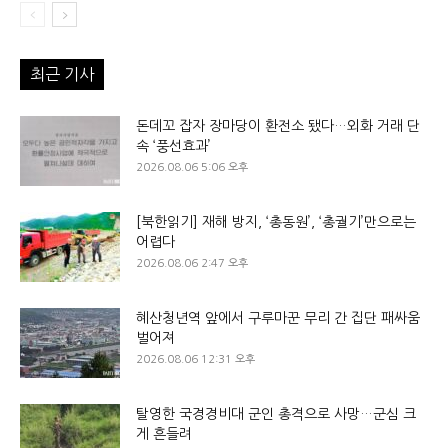
최근 기사
돈데꼬 잡자 장마당이 환전소 됐다…외화 거래 단
속 ‘풍선효과’
2026.08.06 5:06 오후
[북한읽기] 재해 방지, ‘총동원’, ‘총궐기’만으로는
어렵다
2026.08.06 2:47 오후
혜산청년역 앞에서 구루마꾼 무리 간 집단 패싸움
벌어져
2026.08.06 12:31 오후
탈영한 국경경비대 군인 총격으로 사망…군심 크
게 흔들려