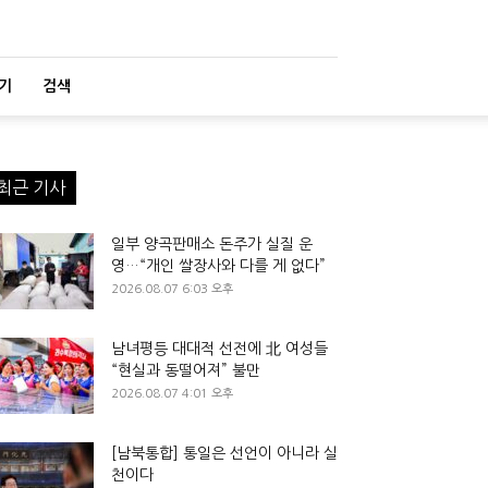
기
검색
최근 기사
일부 양곡판매소 돈주가 실질 운
영…“개인 쌀장사와 다를 게 없다”
2026.08.07 6:03 오후
남녀평등 대대적 선전에 北 여성들
“현실과 동떨어져” 불만
2026.08.07 4:01 오후
[남북통합] 통일은 선언이 아니라 실
천이다