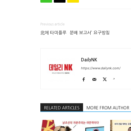
Previous article
北에 타미플루 `분배 보고서’ 요구방침
DailyNK
https://www.dailynk.com/
RELATED ARTICLES
MORE FROM AUTHOR