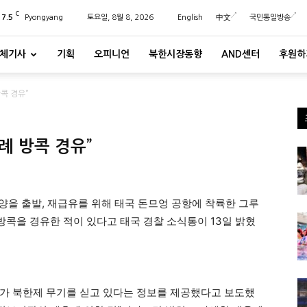
C
27.5
Pyongyang
토요일, 8월 8, 2026
English
中文
국민통일방송
체기사
기획
오피니언
북한시장동향
AND센터
후원하
콕 경유”
례 방콕 경유”
평양을 출발, 재급유를 위해 태국 돈므엉 공항에 착륙한 그루
방콕을 경유한 적이 있다고 태국 경찰 소식통이 13일 밝혔
가 북한제 무기를 싣고 있다는 정보를 제공했다고 보도했