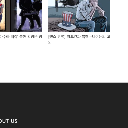
‘아수라 백작’ 북한 김정은 정
[펜스 만평] 아프간과 북핵…바이든의 고
뇌
OUT US