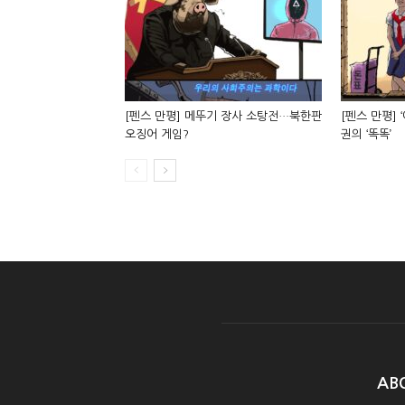
[펜스 만평] 메뚜기 장사 소탕전…북한판
[펜스 만평] 
오징어 게임?
권의 ‘똑똑’
AB