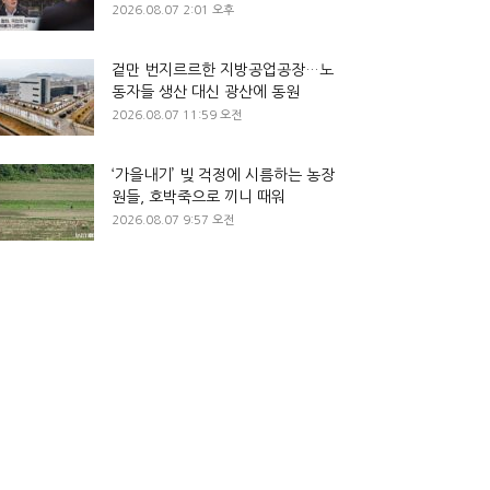
2026.08.07 2:01 오후
겉만 번지르르한 지방공업공장…노
동자들 생산 대신 광산에 동원
2026.08.07 11:59 오전
‘가을내기’ 빚 걱정에 시름하는 농장
원들, 호박죽으로 끼니 때워
2026.08.07 9:57 오전