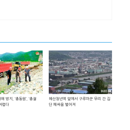
해 방지, ‘총동원’, ‘총궐
혜산청년역 앞에서 구루마꾼 무리 간 집
 어렵다
단 패싸움 벌어져