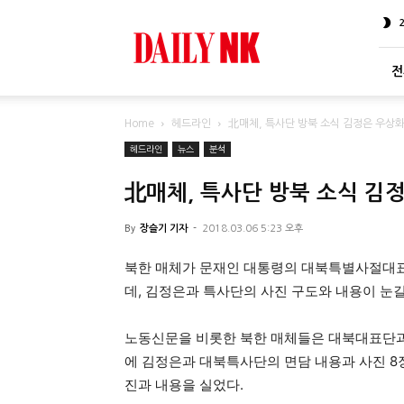
DailyNK
전
Home
헤드라인
北매체, 특사단 방북 소식 김정은 우상화
헤드라인
뉴스
분석
北매체, 특사단 방북 소식 김
By
장슬기 기자
-
2018.03.06 5:23 오후
북한 매체가 문재인 대통령의 대북특별사절대표
데, 김정은과 특사단의 사진 구도와 내용이 눈길
노동신문을 비롯한 북한 매체들은 대북대표단과
에 김정은과 대북특사단의 면담 내용과 사진 8
진과 내용을 실었다.