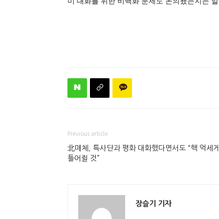
미 대화를 위한 비핵화 문제도 논의됐는지는 알
Previous article
北매체, 특사단과 평화 대화했다면서도 “핵 억세
틀어쥘 것”
장슬기 기자