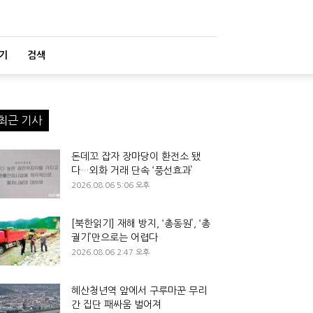
기
검색
최근 기사
돈데꼬 잡자 장마당이 환전소 됐
다…외화 거래 단속 ‘풍선효과’
2026.08.06 5:06 오후
[북한읽기] 재해 방지, ‘총동원’, ‘총
궐기’만으로는 어렵다
2026.08.06 2:47 오후
혜산청년역 앞에서 구루마꾼 무리
간 집단 패싸움 벌어져