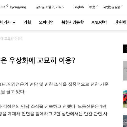
C
28.2
Pyongyang
금요일, 8월 7, 2026
English
中文
국민통일방송
체기사
기획
오피니언
북한시장동향
AND센터
후원하
에 교묘히 이용?
정은 우상화에 교묘히 이용?
단과 김정은의 면담 및 만찬 소식을 집중적으로 전한 가운
을 끌고 있다.
 김정은의 만남 소식을 신속하고 전했다. 노동신문은 1면
장을 게재해 전면을 할애하고 2면 상단에서는 만찬 관련 사