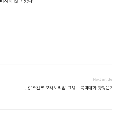
려지지 않고 있다.
Next article
게
北 ‘조건부 모라토리엄’ 표명…북미대화 향방은?