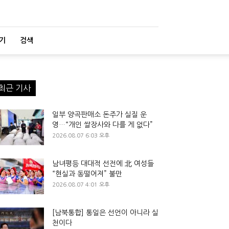
기
검색
최근 기사
일부 양곡판매소 돈주가 실질 운
영…“개인 쌀장사와 다를 게 없다”
2026.08.07 6:03 오후
남녀평등 대대적 선전에 北 여성들
“현실과 동떨어져” 불만
2026.08.07 4:01 오후
[남북통합] 통일은 선언이 아니라 실
천이다