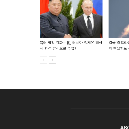
북러 밀착 강화…北, 러시아 정제유 해상
결국 ‘레드라
서 환적 방식으로 수입?
차 핵실험도 
AB