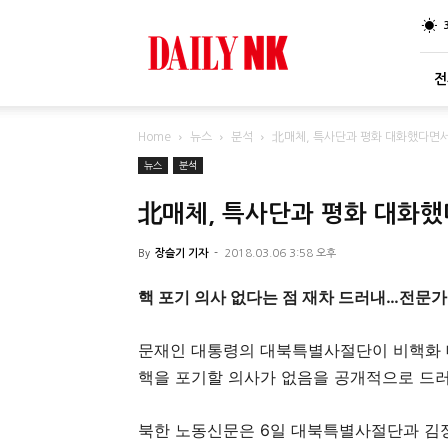
DailyNK
전
Home
뉴스
분석
北매체, 특사단과 평화 대화했다면서도
뉴스
분석
北매체, 특사단과 평화 대화했
By
장슬기 기자
-
2018.03.06 3:58 오후
핵 포기 의사 없다는 점 재차 드러내…전문가
문재인 대통령의 대북특별사절단이 비핵화 대
핵을 포기할 의사가 없음을 공개적으로 드러
북한 노동신문은 6일 대북특별사절단과 김정