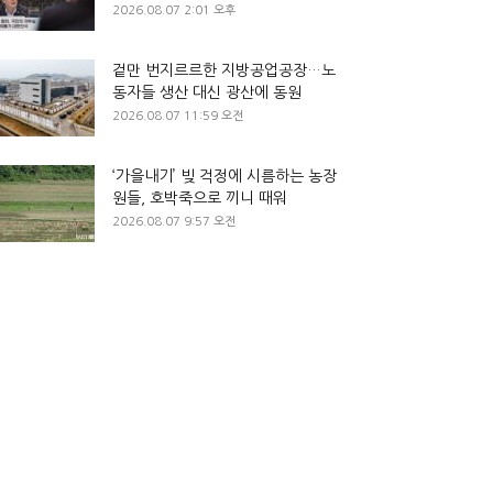
2026.08.07 2:01 오후
겉만 번지르르한 지방공업공장…노
동자들 생산 대신 광산에 동원
2026.08.07 11:59 오전
‘가을내기’ 빚 걱정에 시름하는 농장
원들, 호박죽으로 끼니 때워
2026.08.07 9:57 오전