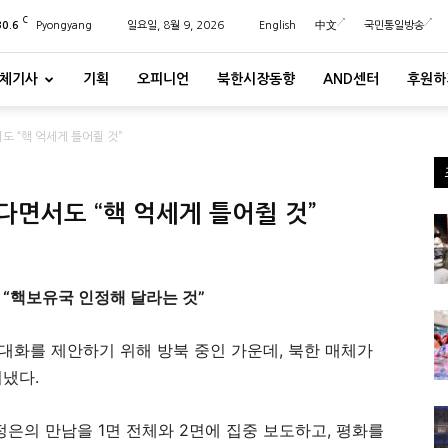
C
30.6
Pyongyang
일요일, 8월 9, 2026
English
中文
국민통일방송
체기사
기획
오피니언
북한시장동향
AND센터
후원하
 “핵 억세게 틀어쥘 것”
다면서도 “핵 억세게 틀어쥘 것”
 “핵보유국 인정해 달라는 것”
화를 제안하기 위해 방북 중인 가운데, 북한 매체가
냈다.
은의 만남을 1면 전체와 2면에 집중 보도하고, 평화를