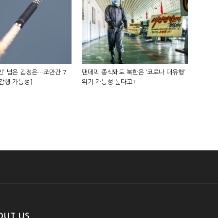
인’ 넘은 김정은…조만간 7
팬데믹 종식돼도 북한은 ‘코로나 대유행’
감행 가능성↑
위기 가능성 높다고?
OUT US