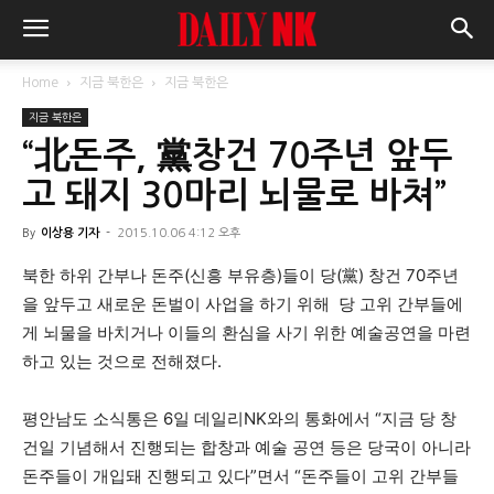
Home
지금 북한은
지금 북한은
지금 북한은
“北돈주, 黨창건 70주년 앞두
고 돼지 30마리 뇌물로 바쳐”
By
이상용 기자
-
2015.10.06 4:12 오후
북한 하위 간부나 돈주(신흥 부유층)들이 당(黨) 창건 70주년
을 앞두고 새로운 돈벌이 사업을 하기 위해 당 고위 간부들에
게 뇌물을 바치거나 이들의 환심을 사기 위한 예술공연을 마련
하고 있는 것으로 전해졌다.
평안남도 소식통은 6일 데일리NK와의 통화에서 “지금 당 창
건일 기념해서 진행되는 합창과 예술 공연 등은 당국이 아니라
돈주들이 개입돼 진행되고 있다”면서 “돈주들이 고위 간부들