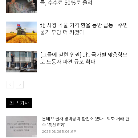
들, 수수료 50%로 올려
北 시장 곡물 가격·환율 동반 급등…주민
물가 부담 더 커졌다
[그물에 갇힌 인권] 北, 국가별 맞춤형으
로 노동자 파견 규모 확대
최근 기사
돈데꼬 잡자 장마당이 환전소 됐다…외화 거래 단
속 ‘풍선효과’
2026.08.06 5:06 오후