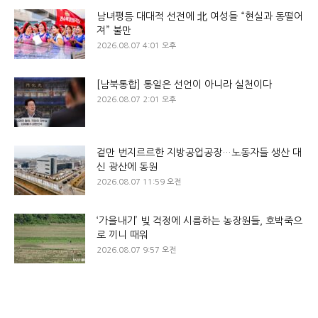
남녀평등 대대적 선전에 北 여성들 “현실과 동떨어
져” 불만
2026.08.07 4:01 오후
[남북통합] 통일은 선언이 아니라 실천이다
2026.08.07 2:01 오후
겉만 번지르르한 지방공업공장…노동자들 생산 대
신 광산에 동원
2026.08.07 11:59 오전
‘가을내기’ 빚 걱정에 시름하는 농장원들, 호박죽으
로 끼니 때워
2026.08.07 9:57 오전