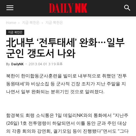
Home
지금 북한은
지금 북한은
지금 북한은
北내부 ‘전투태세’ 완화…일부
군인 갱도서 나와
By
DailyNK
-
2013.04.01 3:19 오후
북한이 한미합동군사훈련을 빌미로 내부적으로 취했던 ‘전투
동원태세’와 비상소집 등 군사적 긴장 조치가 지난 주말을 지
나면서 일부 완화되는 분위기인 것으로 알려졌다.
함경북도 회령 소식통은 1일 데일리NK와의 통화에서 “지난주
(26일) 1호 전투명령이 하달되면서 이틀 동안 군과 주민 대상
의 각종 회의와 강연회, 궐기모임 등이 진행됐다”면서도 “그다