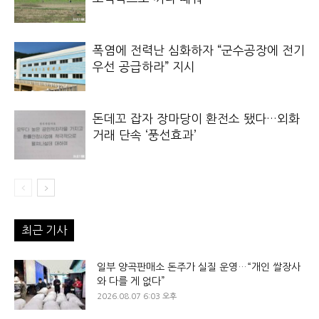
폭염에 전력난 심화하자 “군수공장에 전기
우선 공급하라” 지시
돈데꼬 잡자 장마당이 환전소 됐다…외화
거래 단속 ‘풍선효과’
최근 기사
일부 양곡판매소 돈주가 실질 운영…“개인 쌀장사
와 다를 게 없다”
2026.08.07 6:03 오후