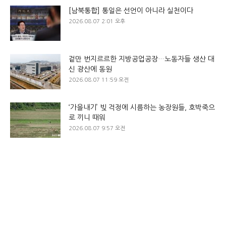
[남북통합] 통일은 선언이 아니라 실천이다
2026.08.07 2:01 오후
겉만 번지르르한 지방공업공장…노동자들 생산 대
신 광산에 동원
2026.08.07 11:59 오전
‘가을내기’ 빚 걱정에 시름하는 농장원들, 호박죽으
로 끼니 때워
2026.08.07 9:57 오전