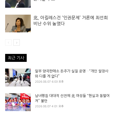
北, 아킬레스건 ‘인권문제’ 거론에 최선희
비난 수위 높였다
최근 기사
일부 양곡판매소 돈주가 실질 운영…“개인 쌀장사
와 다를 게 없다”
2026.08.07 6:03 오후
남녀평등 대대적 선전에 北 여성들 “현실과 동떨어
져” 불만
2026.08.07 4:01 오후