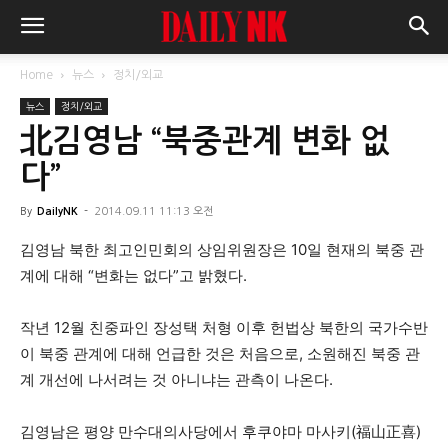
Home
뉴스
정치/외교
뉴스
정치/외교
北김영남 “북중관계 변화 없
다”
By
DailyNK
-
2014.09.11 11:13 오전
김영남 북한 최고인민회의 상임위원장은 10일 현재의 북중 관
계에 대해 “변화는 없다”고 밝혔다.
작년 12월 친중파인 장성택 처형 이후 헌법상 북한의 국가수반
이 북중 관계에 대해 언급한 것은 처음으로, 소원해진 북중 관
계 개선에 나서려는 것 아니냐는 관측이 나온다.
김영남은 평양 만수대의사당에서 후쿠야마 마사키(福山正喜)