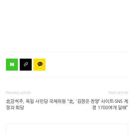
Previous article
Next article
北강석주, 독일 사민당 국제위원
“北, ‘김정은 찬양’ 사이트·SNS 계
장과 회담
정 1700여개 달해”