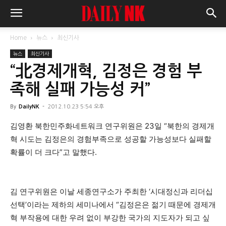
Home
뉴스
최신기사
뉴스
최신기사
“北경제개혁, 김정은 경험 부
족해 실패 가능성 커”
By
DailyNK
-
2012.10.23 5:54 오후
김영환 북한민주화네트워크 연구위원은 23일 “북한의 경제개
혁 시도는 김정은의 경험부족으로 성공할 가능성보다 실패할
확률이 더 크다”고 말했다.
김 연구위원은 이날 세종연구소가 주최한 ‘시대정신과 리더십
선택’이라는 제하의 세미나에서 “김정은은 젊기 때문에 경제개
혁 부작용에 대한 우려 없이 부강한 국가의 지도자가 되고 싶