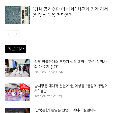
“강력 공격수단 더 배치” 핵무기 집착 김정
은 맞춤 대응 전략은?
최근 기사
일부 양곡판매소 돈주가 실질 운영…“개인 쌀장사
와 다를 게 없다”
2026.08.07 6:03 오후
남녀평등 대대적 선전에 北 여성들 “현실과 동떨어
져” 불만
2026.08.07 4:01 오후
[남북통합] 통일은 선언이 아니라 실천이다