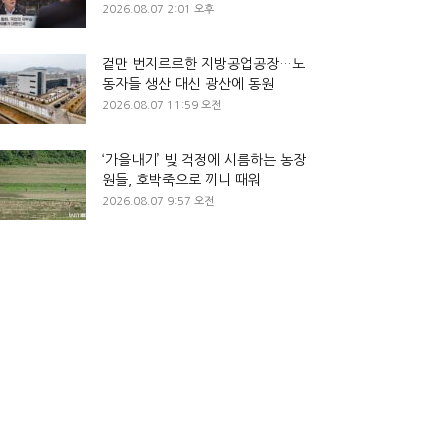
2026.08.07 2:01 오후
겉만 번지르르한 지방공업공장…노
동자들 생산 대신 광산에 동원
2026.08.07 11:59 오전
‘가을내기’ 빚 걱정에 시름하는 농장
원들, 호박죽으로 끼니 때워
2026.08.07 9:57 오전