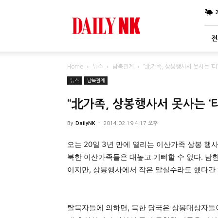
DailyNK
전
Home
뉴스
남북관계
“北가족, 상봉행사서 못사는 ‘티
뉴스
남북관계
“北가족, 상봉행사서 못사는 ‘티
By
DailyNK
-
2014.02.19 4:17 오후
오는 20일 3년 만에 열리는 이산가족 상봉 
북한 이산가족들은 대놓고 기뻐할 수 없다. 남
이지만, 상봉행사에서 작은 말실수라도 했다간 ‘
탈북자들에 의하면, 북한 당국은 상봉대상자들이