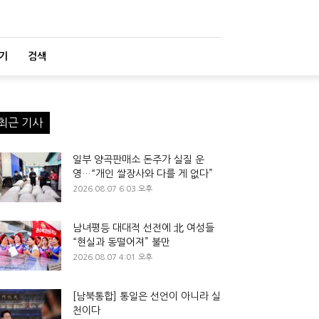
기
검색
최근 기사
일부 양곡판매소 돈주가 실질 운
영…“개인 쌀장사와 다를 게 없다”
2026.08.07 6:03 오후
남녀평등 대대적 선전에 北 여성들
“현실과 동떨어져” 불만
2026.08.07 4:01 오후
[남북통합] 통일은 선언이 아니라 실
천이다