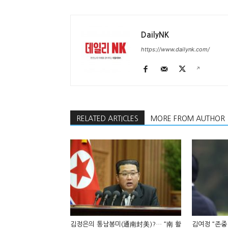
DailyNK
https://www.dailynk.com/
RELATED ARTICLES
MORE FROM AUTHOR
김정은의 통남봉미(通南封美)?… “南 활
김여정 “존중