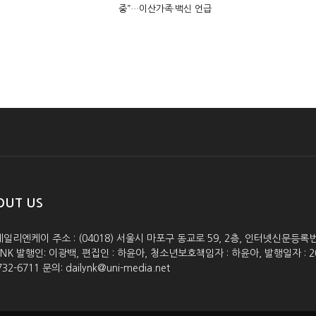
중”…이산가족·백신 언급
OUT US
데일리엔케이 주소 : (04018) 서울시 마포구 동교로 59, 2층, 인터넷신문등록번호 :
lyNK 발행인: 이광백, 편집인 : 하윤아, 청소년보호책임자 : 하윤아, 발행일자 : 2005.0
732-6711 문의: dailynk@uni-media.net