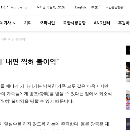
C
21.6
Pyongyang
토요일, 8월 8, 2026
English
中文
국민통일방송
체기사
기획
오피니언
북한시장동향
AND센터
후원하
’ 내면 찍혀 불이익”
’ 내면 찍혀 불이익”
행사를 애타게 기다리기는 남북한 가족 모두 같은 마음이지만
한의 가족들에게 방조(傍助)를 받을 수 있다는 점에서 희소식
찍혀’ 불이익을 당할 수 있기 때문이다.
 말실수를 하지 않도록 하는데 주력한다. 물론 당국은 체