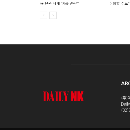
용 난관 타개 ‘이중 전략'”
논의할 수도”
AB
(주)
Dai
(02)