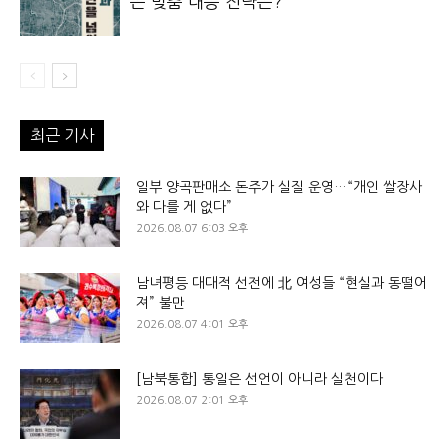
은 맞춤 대응 전략은?
최근 기사
일부 양곡판매소 돈주가 실질 운영…“개인 쌀장사
와 다를 게 없다”
2026.08.07 6:03 오후
남녀평등 대대적 선전에 北 여성들 “현실과 동떨어
져” 불만
2026.08.07 4:01 오후
[남북통합] 통일은 선언이 아니라 실천이다
2026.08.07 2:01 오후