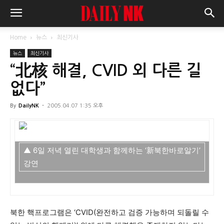
Home
뉴스
최신기사
뉴스
최신기사
“北核 해결, CVID 외 다른 길
없다”
By
DailyNK
-
2005.04.07 1:35 오후
▲ 6일 저녁 열린 대학생과 함께하는 ‘新북한바로알기’
강연
북한 핵프로그램은 ‘CVID(완전하고 검증 가능하며 되돌릴 수