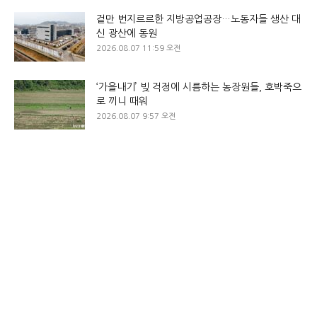
겉만 번지르르한 지방공업공장…노동자들 생산 대
신 광산에 동원
2026.08.07 11:59 오전
‘가을내기’ 빚 걱정에 시름하는 농장원들, 호박죽으
로 끼니 때워
2026.08.07 9:57 오전