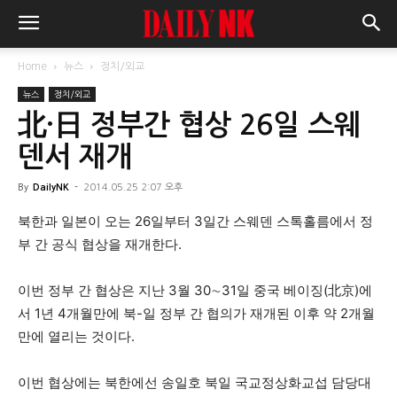
Home
뉴스
정치/외교
뉴스
정치/외교
北·日 정부간 협상 26일 스웨
덴서 재개
By
DailyNK
-
2014.05.25 2:07 오후
북한과 일본이 오는 26일부터 3일간 스웨덴 스톡홀름에서 정
부 간 공식 협상을 재개한다.
이번 정부 간 협상은 지난 3월 30∼31일 중국 베이징(北京)에
서 1년 4개월만에 북-일 정부 간 협의가 재개된 이후 약 2개월
만에 열리는 것이다.
이번 협상에는 북한에선 송일호 북일 국교정상화교섭 담당대