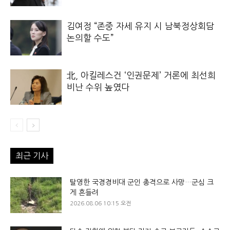
김여정 “존중 자세 유지 시 남북정상회담
논의할 수도”
北, 아킬레스건 ‘인권문제’ 거론에 최선희
비난 수위 높였다
최근 기사
탈영한 국경경비대 군인 총격으로 사망…군심 크
게 흔들려
2026.08.06 10:15 오전