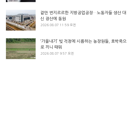
겉만 번지르르한 지방공업공장…노동자들 생산 대
신 광산에 동원
2026.08.07 11:59 오전
‘가을내기’ 빚 걱정에 시름하는 농장원들, 호박죽으
로 끼니 때워
2026.08.07 9:57 오전