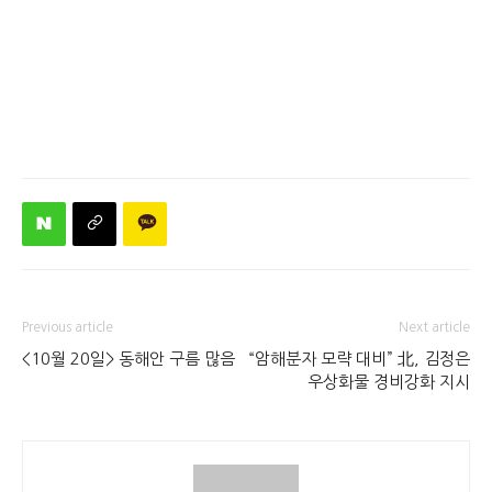
Previous article
Next article
<10월 20일> 동해안 구름 많음
“암해분자 모략 대비” 北, 김정은
우상화물 경비강화 지시