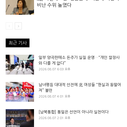
비난 수위 높였다
최근 기사
일부 양곡판매소 돈주가 실질 운영…“개인 쌀장사
와 다를 게 없다”
2026.08.07 6:03 오후
남녀평등 대대적 선전에 北 여성들 “현실과 동떨어
져” 불만
2026.08.07 4:01 오후
[남북통합] 통일은 선언이 아니라 실천이다
2026.08.07 2:01 오후