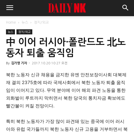
Home
뉴스
정치/외교
뉴스
정치/외교
中 이어 러시아·폴란드도 北노
동자 퇴출 움직임
By
김가영 기자
-
2017.10.20 10:27 오전
북한 노동자 신규 채용을 금지한 유엔 안전보장이사회 대북제
재 결의 2375호에 따라 국제사회에서 북한 노동자 퇴출 움직
임이 이어지고 있다. 무역 분야에 이어 해외 파견 노동을 통한
외화벌이 루트까지 막히면서 북한 당국의 통치자금 확보에도
빨간불이 켜질 전망이다.
특히 북한 노동자가 가장 많이 파견돼 있는 중국에 이어 러시
아와 유럽 국가들까지 북한 노동자 신규 고용을 거부하면서 북