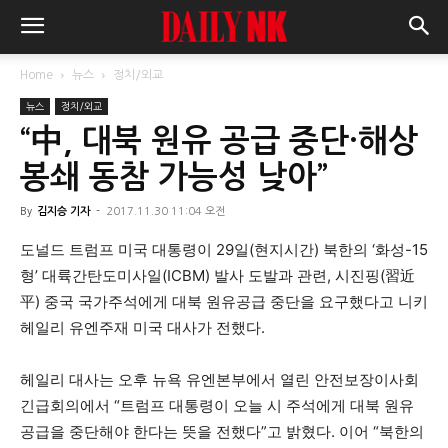
Home
뉴스
정치/외교
뉴스
정치/외교
“中, 대북 원유 공급 중단·해상
봉쇄 동참 가능성 낮아”
By
김지승 기자
-
2017.11.30 11:04 오전
도널드 트럼프 미국 대통령이 29일(현지시간) 북한의 ‘화성-15
형’ 대륙간탄도미사일(ICBM) 발사 도발과 관련, 시진핑(習近
平) 중국 국가주석에게 대북 원유공급 중단을 요구했다고 니키
헤일리 유엔주재 미국 대사가 전했다.
헤일리 대사는 오후 뉴욕 유엔본부에서 열린 안전보장이사회
긴급회의에서
“
트럼프 대통령이 오늘 시 주석에게 대북 원유
공급을 중단해야 한다는 뜻을 전했다”고 밝혔다. 이어
“
북한의