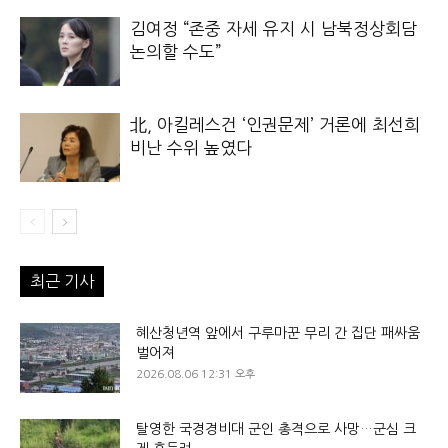
김여정 “존중 자세 유지 시 남북정상회담
논의할 수도”
北, 아킬레스건 ‘인권문제’ 거론에 최선희
비난 수위 높였다
최근 기사
혜산청년역 앞에서 구루마꾼 무리 간 집단 패싸움
벌어져
2026.08.06 12:31 오후
탈영한 국경경비대 군인 총격으로 사망…군심 크