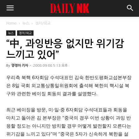
Home
뉴스
정치/외교
뉴스
정치/외교
“中, 과잉반응 없지만 위기감
느끼고 있어”
By
양정아 기자
-
2008.09.08 5:13 오후
우리측 북핵 6자회담 수석대표인 김숙 한반도평화교섭본부장
은 8일 국회 외교통상통일위원회에 출석해 북한의 핵시설 복
구와 관련한 베이징 회동의 결과를 설명했다.
최근 베이징을 방문, 미·일·중 6자회담 수석대표들과 회동을
마치고 돌아온 김 본부장은 “중국의 경우 이번 상황이 과잉 반
응할 정도는 아니지만 방치할 경우 어떻게 발전할지 모른다는
위기감을 느끼고 있다”며 “중국은 5자가 신속하게 북한을 설