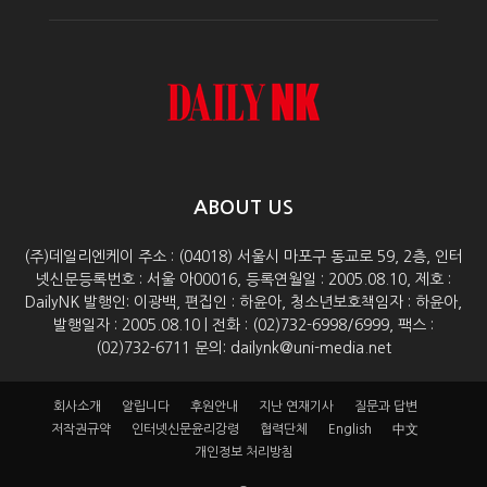
ABOUT US
(주)데일리엔케이 주소 : (04018) 서울시 마포구 동교로 59, 2층, 인터
넷신문등록번호 : 서울 아00016, 등록연월일 : 2005.08.10, 제호 :
DailyNK 발행인: 이광백, 편집인 : 하윤아, 청소년보호책임자 : 하윤아,
발행일자 : 2005.08.10 | 전화 : (02)732-6998/6999, 팩스 :
(02)732-6711 문의: dailynk@uni-media.net
회사소개
알립니다
후원안내
지난 연재기사
질문과 답변
저작권규약
인터넷신문윤리강령
협력단체
English
中文
개인정보 처리방침