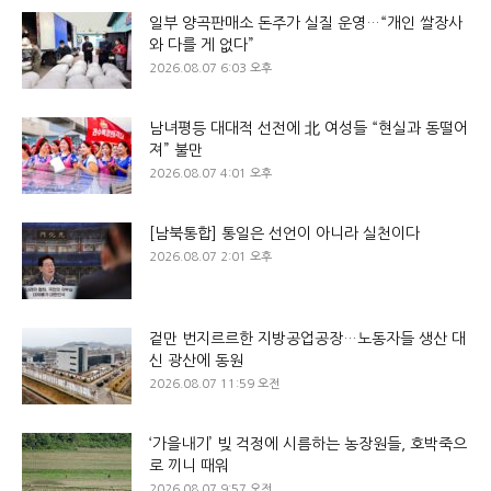
일부 양곡판매소 돈주가 실질 운영…“개인 쌀장사
와 다를 게 없다”
2026.08.07 6:03 오후
남녀평등 대대적 선전에 北 여성들 “현실과 동떨어
져” 불만
2026.08.07 4:01 오후
[남북통합] 통일은 선언이 아니라 실천이다
2026.08.07 2:01 오후
겉만 번지르르한 지방공업공장…노동자들 생산 대
신 광산에 동원
2026.08.07 11:59 오전
‘가을내기’ 빚 걱정에 시름하는 농장원들, 호박죽으
로 끼니 때워
2026.08.07 9:57 오전