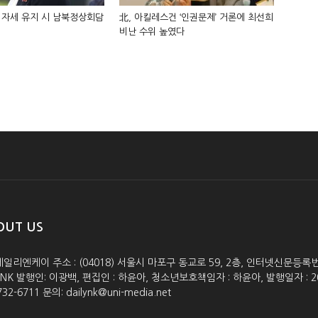
 자세 유지 시 남북정상회담
北, 아킬레스건 ‘인권문제’ 거론에 최선희
비난 수위 높였다
OUT US
데일리엔케이 주소 : (04018) 서울시 마포구 동교로 59, 2층, 인터넷신문등록번호 :
lyNK 발행인: 이광백, 편집인 : 하윤아, 청소년보호책임자 : 하윤아, 발행일자 : 2005.0
732-6711 문의: dailynk@uni-media.net