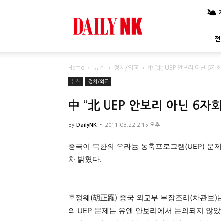
DailyNK
전
Home
뉴스
정치/외교
中 “北 UEP 안보리 아닌 6
뉴스
정치/외교
中 “北 UEP 안보리 아닌 6
By
DailyNK
-
2011.03.22 2:15 오후
중국이 북한의 우라늄 농축프로그램(UEP) 문
차 밝혔다.
후정웨(胡正躍) 중국 외교부 부장조리(차관보)
의 UEP 문제는 유엔 안보리에서 논의되지 않았으