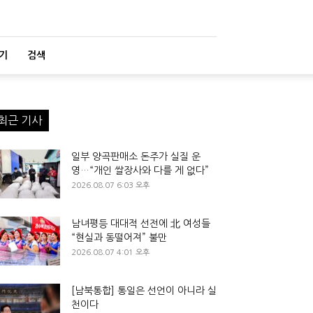
기
검색
최근 기사
일부 양곡판매소 돈주가 실질 운
영…“개인 쌀장사와 다를 게 없다”
2026.08.07 6:03 오후
남녀평등 대대적 선전에 北 여성들
“현실과 동떨어져” 불만
2026.08.07 4:01 오후
[남북통합] 통일은 선언이 아니라 실
천이다