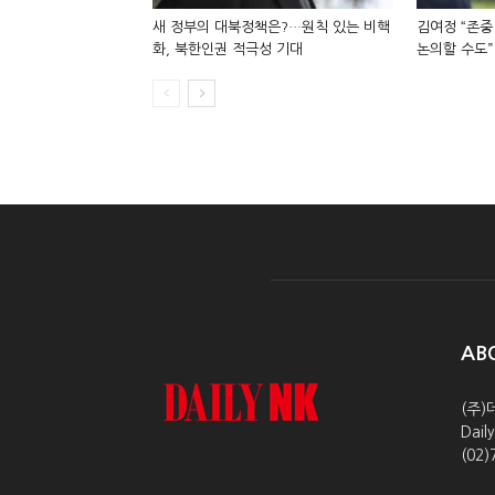
새 정부의 대북정책은?…원칙 있는 비핵
김여정 “존중
화, 북한인권 적극성 기대
논의할 수도”
AB
(주)
Dai
(02)