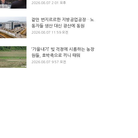
2026.08.07 2:01 오후
겉만 번지르르한 지방공업공장…노
동자들 생산 대신 광산에 동원
2026.08.07 11:59 오전
‘가을내기’ 빚 걱정에 시름하는 농장
원들, 호박죽으로 끼니 때워
2026.08.07 9:57 오전