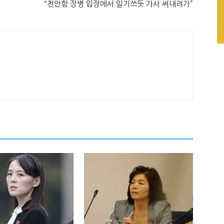
“천안함 장병 입장에서 일기쓰듯 가사 써내려가”