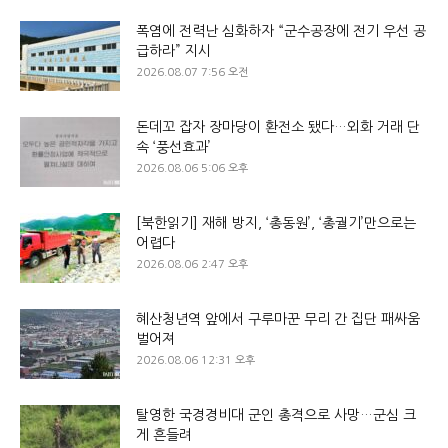
폭염에 전력난 심화하자 “군수공장에 전기 우선 공
급하라” 지시
2026.08.07 7:56 오전
돈데꼬 잡자 장마당이 환전소 됐다…외화 거래 단
속 ‘풍선효과’
2026.08.06 5:06 오후
[북한읽기] 재해 방지, ‘총동원’, ‘총궐기’만으로는
어렵다
2026.08.06 2:47 오후
혜산청년역 앞에서 구루마꾼 무리 간 집단 패싸움
벌어져
2026.08.06 12:31 오후
탈영한 국경경비대 군인 총격으로 사망…군심 크
게 흔들려