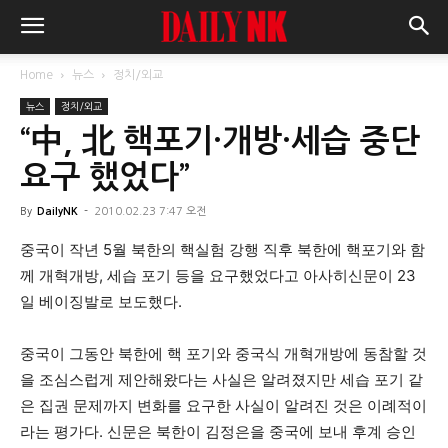
Home
뉴스
정치/외교
뉴스
정치/외교
“中, 北 핵포기·개방·세습 중단
요구 했었다”
By
DailyNK
-
2010.02.23 7:47 오전
중국이 작년 5월 북한의 핵실험 강행 직후 북한에 핵포기와 함
께 개혁개방, 세습 포기 등을 요구했었다고 아사히신문이 23
일 베이징발로 보도했다.
중국이 그동안 북한에 핵 포기와 중국식 개혁개방에 동참할 것
을 조심스럽게 제안해왔다는 사실은 알려졌지만 세습 포기 같
은 집권 문제까지 변화를 요구한 사실이 알려진 것은 이례적이
라는 평가다. 신문은 북한이 김정은을 중국에 보내 후계 승인