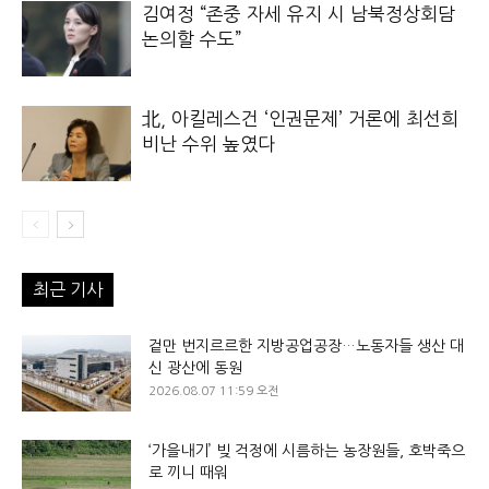
김여정 “존중 자세 유지 시 남북정상회담
논의할 수도”
北, 아킬레스건 ‘인권문제’ 거론에 최선희
비난 수위 높였다
최근 기사
겉만 번지르르한 지방공업공장…노동자들 생산 대
신 광산에 동원
2026.08.07 11:59 오전
‘가을내기’ 빚 걱정에 시름하는 농장원들, 호박죽으
로 끼니 때워