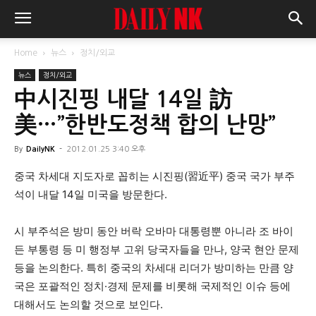
Home
뉴스
정치/외교
뉴스
정치/외교
中시진핑 내달 14일 訪
美…”한반도정책 합의 난망”
By
DailyNK
-
2012.01.25 3:40 오후
중국 차세대 지도자로 꼽히는 시진핑(習近平) 중국 국가 부주
석이 내달 14일 미국을 방문한다.
시 부주석은 방미 동안 버락 오바마 대통령뿐 아니라 조 바이
든 부통령 등 미 행정부 고위 당국자들을 만나, 양국 현안 문제
등을 논의한다. 특히 중국의 차세대 리더가 방미하는 만큼 양
국은 포괄적인 정치·경제 문제를 비롯해 국제적인 이슈 등에
대해서도 논의할 것으로 보인다.