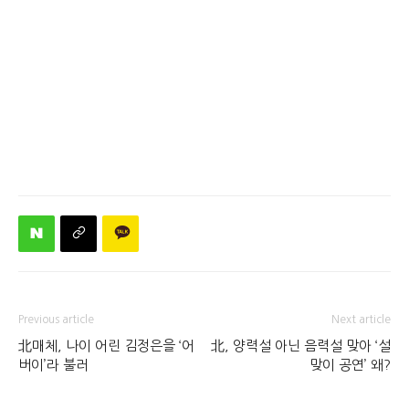
Previous article
Next article
北매체, 나이 어린 김정은을 ‘어
北, 양력설 아닌 음력설 맞아 ‘설
버이’라 불러
맞이 공연’ 왜?