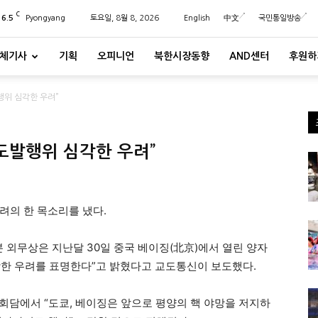
C
26.5
Pyongyang
토요일, 8월 8, 2026
English
中文
국민통일방송
체기사
기획
오피니언
북한시장동향
AND센터
후원하
행위 심각한 우려”
 도발행위 심각한 우려”
려의 한 목소리를 냈다.
 외무상은 지난달 30일 중국 베이징(北京)에서 열린 양자
각한 우려를 표명한다”고 밝혔다고 교도통신이 보도했다.
회담에서 “도쿄, 베이징은 앞으로 평양의 핵 야망을 저지하