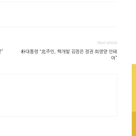
Next article
”
朴대통령 “北주민, 핵개발 김정은 정권 희생양 안돼
야”