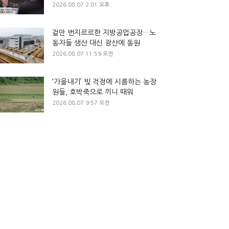
2026.08.07 2:01 오후
겉만 번지르르한 지방공업공장…노
동자들 생산 대신 광산에 동원
2026.08.07 11:59 오전
‘가을내기’ 빚 걱정에 시름하는 농장
원들, 호박죽으로 끼니 때워
2026.08.07 9:57 오전