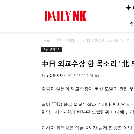
DailyNK
전
Home
지난 연재기사
中日 외교수장 한 목소리 “北 도발
지난 연재기사
中日 외교수장 한 목소리 “北
By
김성환 기자
-
2016.05.02 7:01 오전
중국과 일본의 외교수장이 북한 도발과 관련 우
왕이(王毅) 중국 외교부장과 기시다 후미오 일본
회담에서 “북한의 반복된 도발행위에 대해 심
기시다 외무상은 이날 4시간 넘게 진행된 이번 