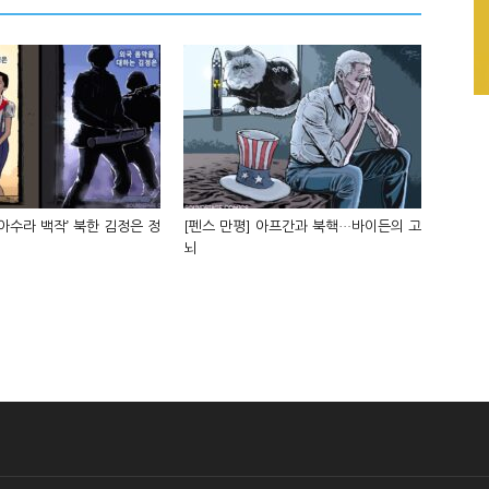
‘아수라 백작’ 북한 김정은 정
[펜스 만평] 아프간과 북핵…바이든의 고
뇌