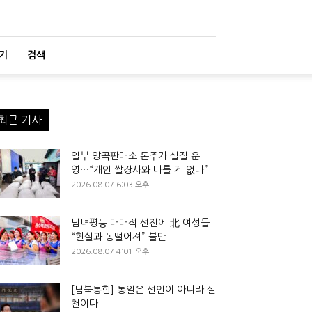
기
검색
최근 기사
일부 양곡판매소 돈주가 실질 운
영…“개인 쌀장사와 다를 게 없다”
2026.08.07 6:03 오후
남녀평등 대대적 선전에 北 여성들
“현실과 동떨어져” 불만
2026.08.07 4:01 오후
[남북통합] 통일은 선언이 아니라 실
천이다