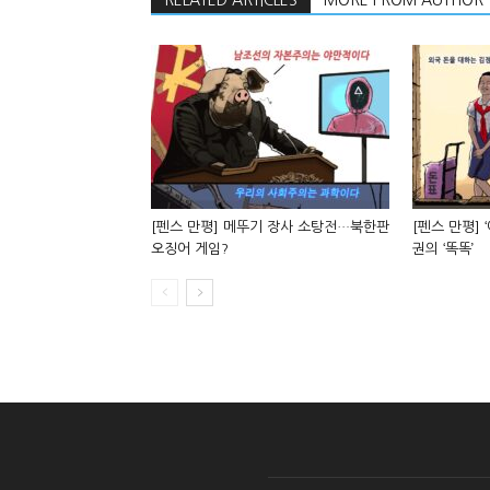
RELATED ARTICLES
MORE FROM AUTHOR
[펜스 만평] 메뚜기 장사 소탕전…북한판
[펜스 만평] 
오징어 게임?
권의 ‘똑똑’