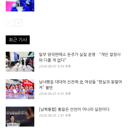
최근 기사
일부 양곡판매소 돈주가 실질 운영…“개인 쌀장사
와 다를 게 없다”
2026.08.07 6:03 오후
남녀평등 대대적 선전에 北 여성들 “현실과 동떨어
져” 불만
2026.08.07 4:01 오후
[남북통합] 통일은 선언이 아니라 실천이다
2026.08.07 2:01 오후