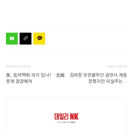
Previous article
Next article
美, 北비핵화 의지 있나?…北核
김여정 모란봉악단 공연서 재등
문제 잠잠해져
장했지만 리설주는…