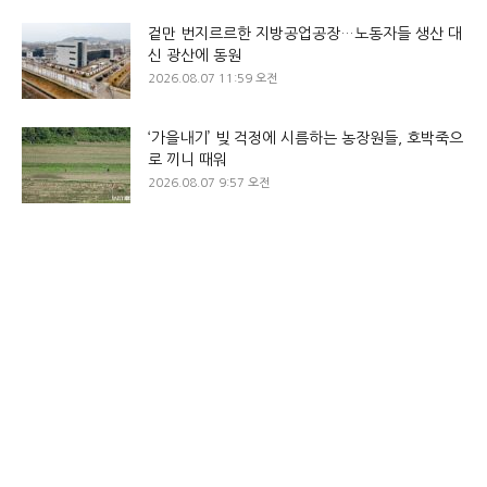
겉만 번지르르한 지방공업공장…노동자들 생산 대
신 광산에 동원
2026.08.07 11:59 오전
‘가을내기’ 빚 걱정에 시름하는 농장원들, 호박죽으
로 끼니 때워
2026.08.07 9:57 오전