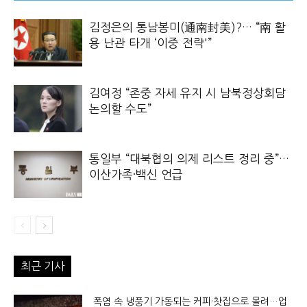
김정은의 통남봉미(通南封美)?… “南 활
용 난관 타개 ‘이중 전략'”
김여정 “존중 자세 유지 시 남북정상회담
논의할 수도”
통일부 “대북협의 의제 리스트 정리 중”…
이산가족·백신 언급
최근 기사
폭염 속 냉풍기 가동되는 커피·찻집으로 몰려…업