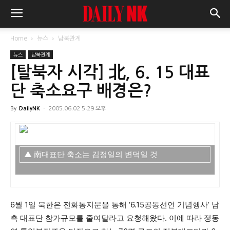
Home
뉴스
남북관계
뉴스
남북관계
[탈북자 시각] 北, 6. 15 대표
단 축소요구 배경은?
By
DailyNK
-
2005.06.02 5:29 오후
▲ 南대표단 축소는 김정일의 변덕일 것
6월 1일 북한은 전화통지문을 통해 ‘6.15공동선언 기념행사’ 남
측 대표단 참가규모를 줄여달라고 요청해왔다. 이에 따라 정동