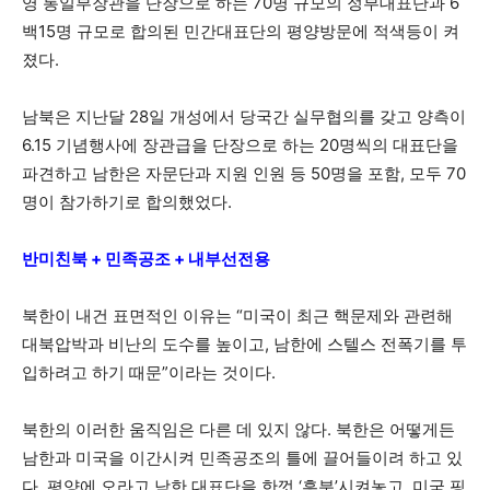
영 통일부장관을 단장으로 하는 70명 규모의 정부대표단과 6
백15명 규모로 합의된 민간대표단의 평양방문에 적색등이 켜
졌다.
남북은 지난달 28일 개성에서 당국간 실무협의를 갖고 양측이
6.15 기념행사에 장관급을 단장으로 하는 20명씩의 대표단을
파견하고 남한은 자문단과 지원 인원 등 50명을 포함, 모두 70
명이 참가하기로 합의했었다.
반미친북 + 민족공조 + 내부선전용
북한이 내건 표면적인 이유는 “미국이 최근 핵문제와 관련해
대북압박과 비난의 도수를 높이고, 남한에 스텔스 전폭기를 투
입하려고 하기 때문”이라는 것이다.
북한의 이러한 움직임은 다른 데 있지 않다. 북한은 어떻게든
남한과 미국을 이간시켜 민족공조의 틀에 끌어들이려 하고 있
다. 평양에 오라고 남한 대표단을 한껏 ‘흥분’시켜놓고, 미국 핑