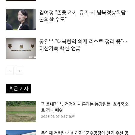
김여정 “존중 자세 유지 시 남북정상회담
논의할 수도”
통일부 “대북협의 의제 리스트 정리 중”…
이산가족·백신 언급
최근 기사
‘가을내기’ 빚 걱정에 시름하는 농장원들, 호박죽으
로 끼니 때워
2026.08.07 9:57 오전
폭염에 전력난 심화하자 “군수공장에 전기 우선 공