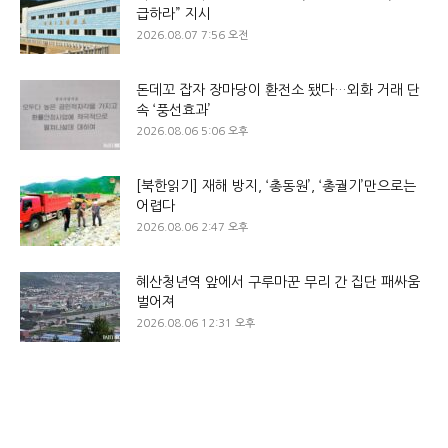
급하라” 지시
2026.08.07 7:56 오전
돈데꼬 잡자 장마당이 환전소 됐다…외화 거래 단
속 ‘풍선효과’
2026.08.06 5:06 오후
[북한읽기] 재해 방지, ‘총동원’, ‘총궐기’만으로는
어렵다
2026.08.06 2:47 오후
혜산청년역 앞에서 구루마꾼 무리 간 집단 패싸움
벌어져
2026.08.06 12:31 오후