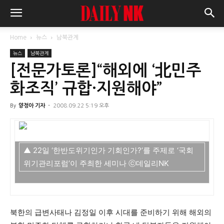
Home
뉴스
남북관계
뉴스
남북관계
[전문가토론]“해외에 ‘北민주
화조직’ 규합·지원해야”
By
양정아 기자
-
2008.09.22 5:19 오후
▲ 22일 ‘한반도위기인가 기회인가?’를 주제로 ‘국회
위기관리포럼’이 주최한 세미나 ⓒ데일리NK
북한의 급변사태나 김정일 이후 시대를 준비하기 위해 해외의