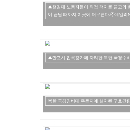
▲철길대 노동자들이 직접 객차를 끌고와 
이 끝날 때까지 이곳에 머무른다.ⓒ데일리
▲만포시 압록강가에 자리한 북한 국경수
북한 국경경비대 주둔지에 설치된 구호간