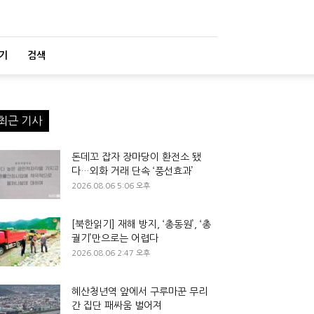
기
검색
최근 기사
돈데꼬 잡자 장마당이 환전소 됐
다…외화 거래 단속 ‘풍선효과’
2026.08.06 5:06 오후
[북한읽기] 재해 방지, ‘총동원’, ‘총
궐기’만으로는 어렵다
2026.08.06 2:47 오후
혜산청년역 앞에서 구루마꾼 무리
간 집단 패싸움 벌어져