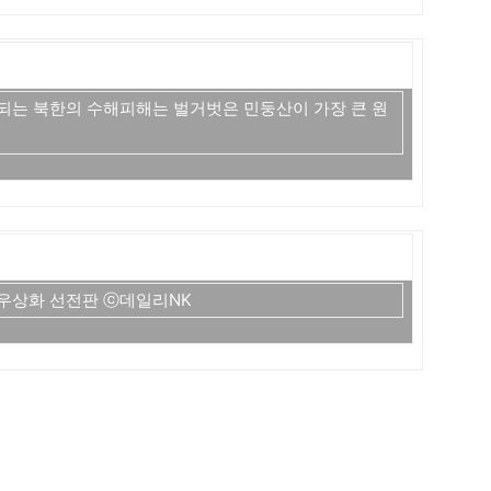
되는 북한의 수해피해는 벌거벗은 민둥산이 가장 큰 원
 우상화 선전판 ⓒ데일리NK