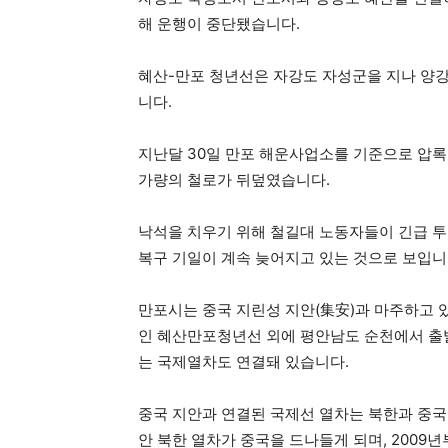
해 운행이 중단됐습니다.
혜산-만포 청년선은 자강도 자성군을 지나 양
니다.
지난달 30일 만포 해운사업소를 기준으로 압록강 
가량의 철로가 뒤덮였습니다.
낙석을 치우기 위해 철길대 노동자들이 긴급 투
복구 기일이 계속 늦어지고 있는 것으로 보입니
만포시는 중국 지린성 지안(集安)과 마주하고
인 혜산만포청년선 외에 평안남도 순천에서 출발
는 국제열차도 연결돼 있습니다.
중국 지안과 연결된 국제선 열차는 북한과 중국
안 북한 열차가 중국을 드나들게 되며, 2009