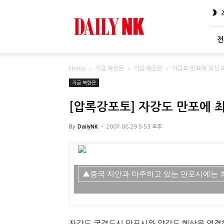
DailyNK
전
Home
지금 북한은
지금 북한은
자강도 만포에 최신 
지금 북한은
[압록강포토] 자강도 만포에 
By
DailyNK
-
2007.08.29 5:53 오후
▲중국 지안과 마주하고 있는 만포시에는 
자강도 국경도시 만포시와 양강도 혜산을 연결