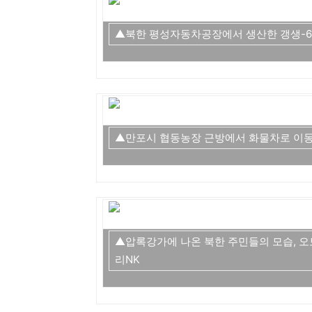
▲북한 평성자동차공장에서 생산한 갱생-6
▲만포시 협동농장 근방에서 화물차로 이동
▲압록강가에 나온 북한 주민들의 모습, 
리NK