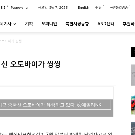
C
28.2
Pyongyang
금요일, 8월 7, 2026
English
中文
국민통일방송
체기사
기획
오피니언
북한시장동향
AND센터
후원하
오토바이가 씽씽
최신 오토바이가 씽씽
최근 중국산 오토바이가 유행하고 있다. ⓒ데일리NK
하는 혜산만포청년선이 7월 말부터 발생한 낙석사고로 인