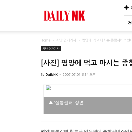
DailyNK
전
Home
지난 연재기사
평양에 먹고 마시는 종합서비스센터
지난 연재기사
[사진] 평양에 먹고 마시는 
By
DailyNK
-
2007.07.01 6:34 오후
▲ ‘설봉센터’ 정면
평양 보통강변 청류관 맞은편에 종합서비스망을 갖