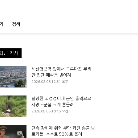
기
검색
최근 기사
혜산청년역 앞에서 구루마꾼 무리
간 집단 패싸움 벌어져
2026.08.06 12:31 오후
탈영한 국경경비대 군인 총격으로
사망…군심 크게 흔들려
2026.08.06 10:15 오전
단속 강화에 위험 부담 커진 송금 브
로커들, 수수료 50%로 올려