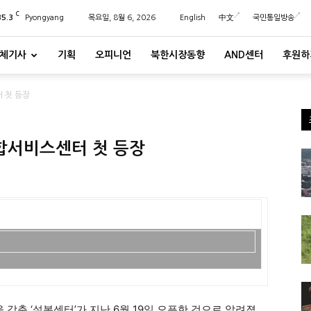
C
35.3
Pyongyang
목요일, 8월 6, 2026
English
中文
국민통일방송
체기사
기획
오피니언
북한시장동향
AND센터
후원하
 첫 등장
종합서비스센터 첫 등장
춘 ‘설봉센터’가 지난 6월 19일 오픈한 것으로 알려졌