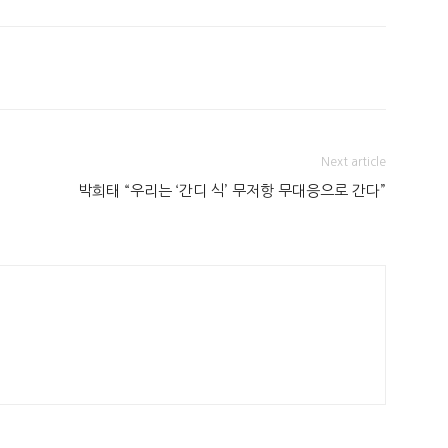
Next article
박희태 “우리는 ‘간디 식’ 무저항 무대응으로 간다”