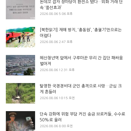
돈데꼬 잡자 장마당이 환전소 됐다…외화 거래 단
속 ‘풍선효과’
2026.08.06 5:06 오후
[북한읽기] 재해 방지, ‘총동원’, ‘총궐기’만으로는
어렵다
2026.08.06 2:47 오후
혜산청년역 앞에서 구루마꾼 무리 간 집단 패싸움
벌어져
2026.08.06 12:31 오후
탈영한 국경경비대 군인 총격으로 사망…군심 크
게 흔들려
2026.08.06 10:15 오전
단속 강화에 위험 부담 커진 송금 브로커들, 수수료
50%로 올려
2026.08.06 8:00 오전