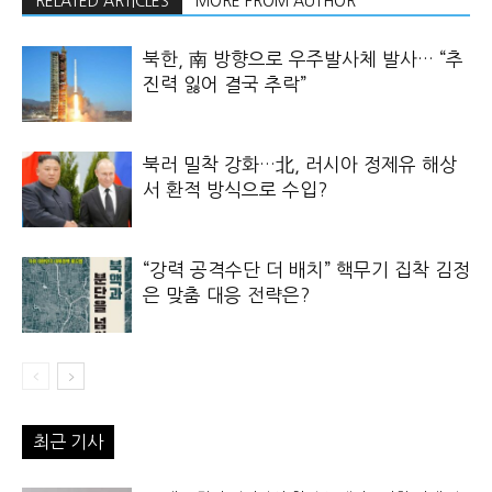
RELATED ARTICLES
MORE FROM AUTHOR
북한, 南 방향으로 우주발사체 발사… “추
진력 잃어 결국 추락”
북러 밀착 강화…北, 러시아 정제유 해상
서 환적 방식으로 수입?
“강력 공격수단 더 배치” 핵무기 집착 김정
은 맞춤 대응 전략은?
최근 기사