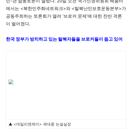
민-관 합동토론이 열렸다. 20일 오전 국가인권위원회 배움터
에서는 <북한민주화네트워크>와 <탈북난민보호운동본부>가
공동주최하는 토론회가 열려 ‘브로커 문제’에 대한 찬반 격론
이 벌어졌다.
한국 정부가 방치하고 있는 탈북자들을 브로커들이 돕고 있어
▲ <데일리엔케이> 곽대중 논설실장