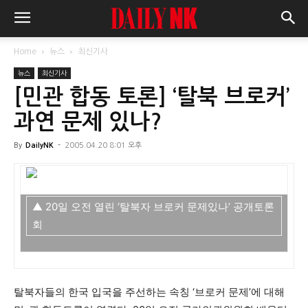
Home
뉴스
최신기사
뉴스
최신기사
[민관 합동 토론] ‘탈북 브로커’
과연 문제 있나?
By
DailyNK
-
2005.04.20 8:01 오후
▲ 20일 오전 열린 ‘탈북자 브로커 문제있나’ 공개토론
회
탈북자들의 한국 입국을 주선하는 속칭 ‘브로커 문제’에 대해