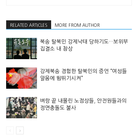
RELATED ARTICLES
MORE FROM AUTHOR
북송 탈북민 강제낙태 당하기도…보위부
집결소 내 참상
강제북송 경험한 탈북민의 증언 “여성들
알몸에 뜀뛰기시켜”
벼랑 끝 내몰린 노점상들, 안전원들과의
정면충돌도 불사