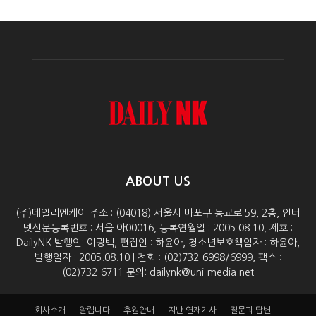
ABOUT US
(주)데일리엔케이 주소 : (04018) 서울시 마포구 동교로 59, 2층, 인터
넷신문등록번호 : 서울 아00016, 등록연월일 : 2005.08.10, 제호 :
DailyNK 발행인: 이광백, 편집인 : 하윤아, 청소년보호책임자 : 하윤아,
발행일자 : 2005.08.10 | 전화 : (02)732-6998/6999, 팩스 :
(02)732-6711 문의: dailynk@uni-media.net
회사소개
알립니다
후원안내
지난 연재기사
질문과 답변