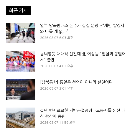
최근 기사
일부 양곡판매소 돈주가 실질 운영…“개인 쌀장사
와 다를 게 없다”
2026.08.07 6:03 오후
남녀평등 대대적 선전에 北 여성들 “현실과 동떨어
져” 불만
2026.08.07 4:01 오후
[남북통합] 통일은 선언이 아니라 실천이다
2026.08.07 2:01 오후
겉만 번지르르한 지방공업공장…노동자들 생산 대
신 광산에 동원
2026.08.07 11:59 오전