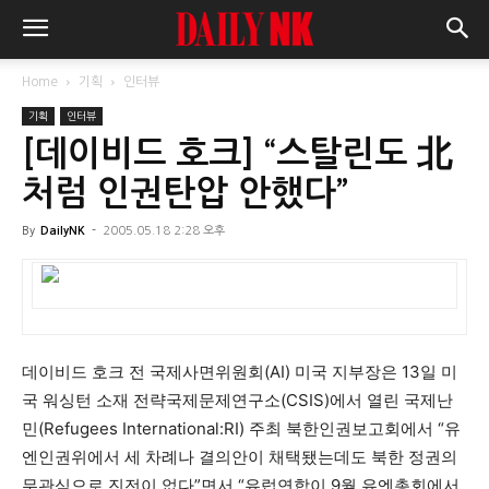
Home
기획
인터뷰
기획
인터뷰
[데이비드 호크] “스탈린도 北
처럼 인권탄압 안했다”
By
DailyNK
-
2005.05.18 2:28 오후
데이비드 호크 전 국제사면위원회(AI) 미국 지부장은 13일 미
국 워싱턴 소재 전략국제문제연구소(CSIS)에서 열린 국제난
민(Refugees International:RI) 주최 북한인권보고회에서 “유
엔인권위에서 세 차례나 결의안이 채택됐는데도 북한 정권의
무관심으로 진전이 없다”면서 “유럽연합이 9월 유엔총회에서