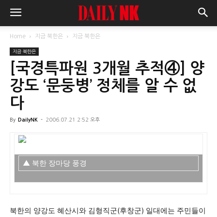
Home
지금 북한은
지금 북한은
지금 북한은
[국경특파원 3개월 추적④] 양
강도 ‘문둥병’ 정체를 알 수 없
다
By
DailyNK
-
2006.07.21 2:52 오후
▲ 북한 장마당 풍경
북한의 양강도 혜산시와 김형직군(후창군) 일대에는 주민들이