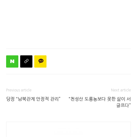
Previous article
Next article
당정 “남북관계 안정적 관리”
“천성산 도룡뇽보다 못한 삶이 서
글프다”