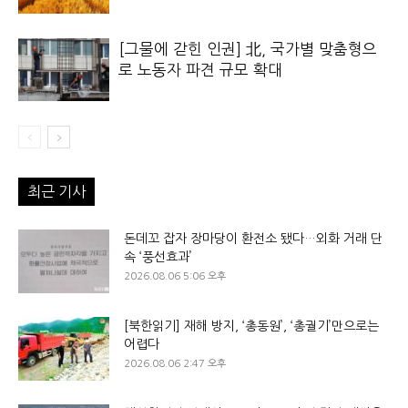
[그물에 갇힌 인권] 北, 국가별 맞춤형으
로 노동자 파견 규모 확대
최근 기사
돈데꼬 잡자 장마당이 환전소 됐다…외화 거래 단
속 ‘풍선효과’
2026.08.06 5:06 오후
[북한읽기] 재해 방지, ‘총동원’, ‘총궐기’만으로는
어렵다
2026.08.06 2:47 오후